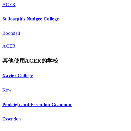
ACER
St Joseph's Nudgee College
Boondall
ACER
其他使用ACER的学校
Xavier College
Kew
Penleigh and Essendon Grammar
Essendon