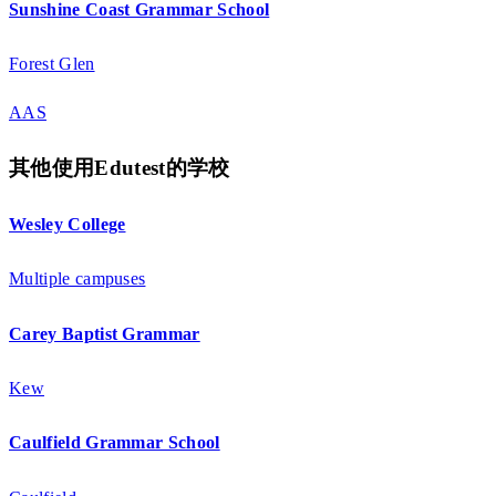
Sunshine Coast Grammar School
Forest Glen
AAS
其他使用Edutest的学校
Wesley College
Multiple campuses
Carey Baptist Grammar
Kew
Caulfield Grammar School