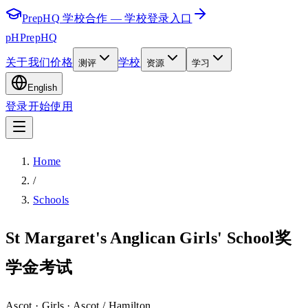
PrepHQ 学校合作 — 学校登录入口
pH
PrepHQ
关于我们
价格
学校
测评
资源
学习
English
登录
开始使用
Home
/
Schools
St Margaret's Anglican Girls' School奖
学金考试
Ascot
· Girls
· Ascot / Hamilton