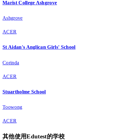
Marist College Ashgrove
Ashgrove
ACER
St Aidan's Anglican Girls' School
Corinda
ACER
Stuartholme School
Toowong
ACER
其他使用Edutest的学校