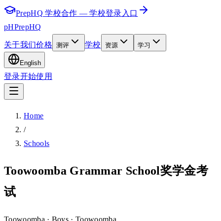
PrepHQ 学校合作 — 学校登录入口
pH
PrepHQ
关于我们
价格
学校
测评
资源
学习
English
登录
开始使用
Home
/
Schools
Toowoomba Grammar School奖学金考
试
Toowoomba
· Boys
· Toowoomba