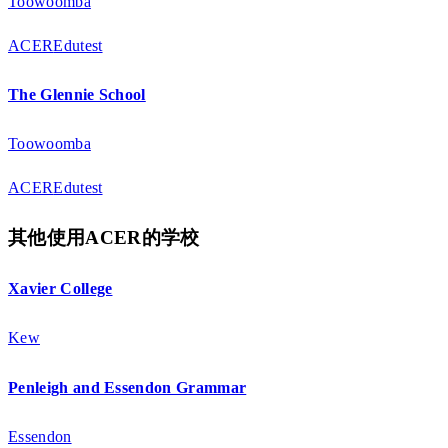
Toowoomba
ACER
Edutest
The Glennie School
Toowoomba
ACER
Edutest
其他使用ACER的学校
Xavier College
Kew
Penleigh and Essendon Grammar
Essendon