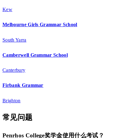
Kew
Melbourne Girls Grammar School
South Yarra
Camberwell Grammar School
Canterbury
Firbank Grammar
Brighton
常见问题
Penrhos College奖学金使用什么考试？