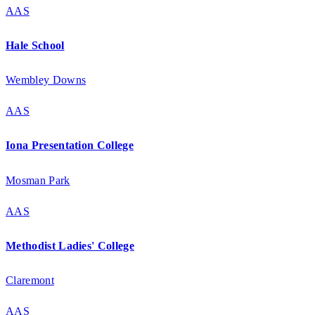
AAS
Hale School
Wembley Downs
AAS
Iona Presentation College
Mosman Park
AAS
Methodist Ladies' College
Claremont
AAS